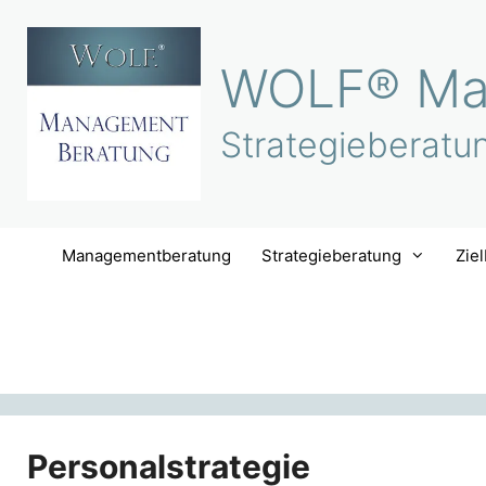
Zum
Inhalt
WOLF® Ma
springen
Strategieberatu
Managementberatung
Strategieberatung
Zie
Personalstrategie