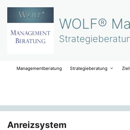
Zum
Inhalt
WOLF® Ma
springen
Strategieberatu
Managementberatung
Strategieberatung
Zie
Anreizsystem