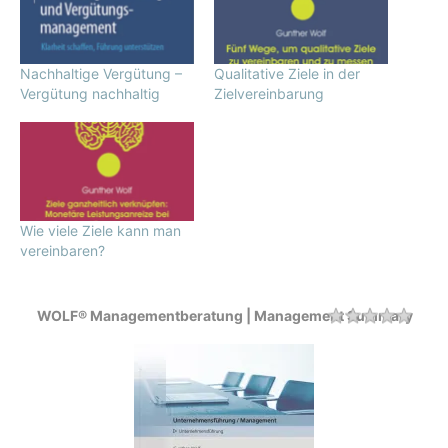
Nachhaltige Vergütung –
Qualitative Ziele in der
Vergütung nachhaltig
Zielvereinbarung
Wie viele Ziele kann man
vereinbaren?
WOLF® Managementberatung | Management Summary
Rating
1 sta
2 sta
3 sta
4 sta
5 sta