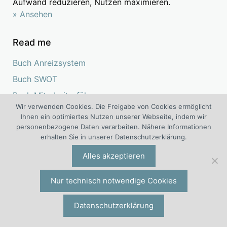
Aufwand reduzieren, Nutzen maximieren.
» Ansehen
Read me
Buch Anreizsystem
Buch SWOT
Buch Mitarbeiterführung
Wir verwenden Cookies. Die Freigabe von Cookies ermöglicht
Buch Zielvereinbarung
Ihnen ein optimiertes Nutzen unserer Webseite, indem wir
personenbezogene Daten verarbeiten. Nähere Informationen
Literatur Employer Branding
erhalten Sie in unserer Datenschutzerklärung.
Buch Variables Vergütungssystem
Alles akzeptieren
Literatur Mitarbeiterbindung
Buch Vertriebsvergütung
Nur technisch notwendige Cookies
Buch Fluktuation
Datenschutzerklärung
Buch Mitarbeiterentwicklung
Buch Entgeltsystem