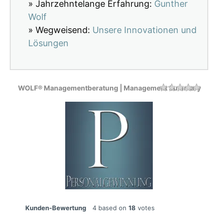
» Jahrzehntelange Erfahrung:
Gunther
Wolf
» Wegweisend:
Unsere Innovationen und
Lösungen
WOLF® Managementberatung | Management Summary
Rating
1 sta
2 sta
3 sta
4 sta
5 sta
Kunden-Bewertung
4
based on
18
votes