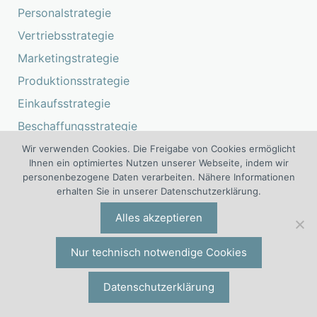
Personalstrategie
Vertriebsstrategie
Marketingstrategie
Produktionsstrategie
Einkaufsstrategie
Beschaffungsstrategie
Finanzstrategie
Wir verwenden Cookies. Die Freigabe von Cookies ermöglicht
Ihnen ein optimiertes Nutzen unserer Webseite, indem wir
FuE-Strategie
personenbezogene Daten verarbeiten. Nähere Informationen
erhalten Sie in unserer Datenschutzerklärung.
IT-Strategie
Leadership
Alles akzeptieren
Nur technisch notwendige Cookies
Variable Vergütung
Datenschutzerklärung
Die 6. Auflage des Bestsellers über
variable Vergütungssysteme ist