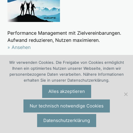
Performance Management mit Zielvereinbarungen.
Aufwand reduzieren, Nutzen maximieren.
» Ansehen
Wir verwenden Cookies. Die Freigabe von Cookies ermöglicht
Read me
Ihnen ein optimiertes Nutzen unserer Webseite, indem wir
personenbezogene Daten verarbeiten. Nähere Informationen
Buch Anreizsystem
erhalten Sie in unserer Datenschutzerklärung.
Buch SWOT
Alles akzeptieren
Buch Mitarbeiterführung
Buch Zielvereinbarung
Nur technisch notwendige Cookies
Literatur Employer Branding
Datenschutzerklärung
Buch Variables Vergütungssystem
Literatur Mitarbeiterbindung