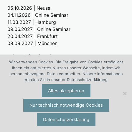
05.10.2026 | Neuss
04.11.2026 | Online Seminar
11.03.2027 | Hamburg
09.06.2027 | Online Seminar
20.04.2027 | Frankfurt
08.09.2027 | München
»
Jetzt informieren!
Wir verwenden Cookies. Die Freigabe von Cookies ermöglicht
»
Weitere Seminare für Personalmanager:innen
Ihnen ein optimiertes Nutzen unserer Webseite, indem wir
personenbezogene Daten verarbeiten. Nähere Informationen
erhalten Sie in unserer Datenschutzerklärung.
Alles akzeptieren
Haufe Akademie Training Delegieren,
Motivieren und Führen mit Zielen
Nur technisch notwendige Cookies
Das zweitägige Training nur für Führungskräfte. Mit
Gunther Wolf. Die nächsten Starttermine:
Datenschutzerklärung
21.09.2026 | Online Training