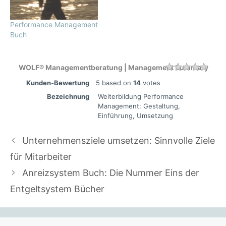
Performance Management
Buch
WOLF® Managementberatung | Management Summary
Rating
1 sta
2 sta
3 sta
4 sta
5 sta
Kunden-Bewertung
5
based on
14
votes
Bezeichnung
Weiterbildung Performance
Management: Gestaltung,
Einführung, Umsetzung
Unternehmensziele umsetzen: Sinnvolle Ziele
für Mitarbeiter
Anreizsystem Buch: Die Nummer Eins der
Entgeltsystem Bücher