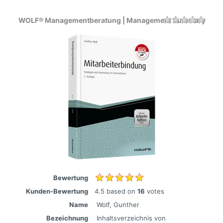
WOLF® Managementberatung | Management Summary
Rating
1 sta
2 sta
3 sta
4 sta
5 sta
Bewertung
Kunden-Bewertung
4.5
based on
16
votes
Name
Wolf, Gunther
Bezeichnung
Inhaltsverzeichnis von