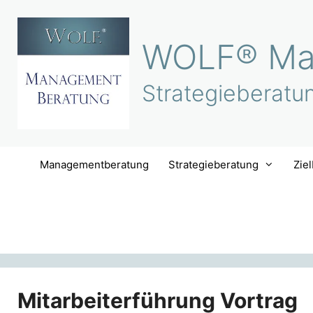
Zum
Inhalt
WOLF® Ma
springen
Strategieberatu
Managementberatung
Strategieberatung
Zie
Mitarbeiterführung Vortrag