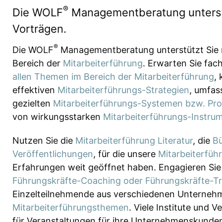
®
Die WOLF
Managementberatung unterstü
Vorträgen.
®
Die WOLF
Managementberatung unterstützt Sie mi
Bereich der
Mitarbeiterführung
. Erwarten Sie fac
allen Themen im Bereich der Mitarbeiterführung
,
effektiven
Mitarbeiterführungs-Strategien
, umfas
gezielten
Mitarbeiterführungs-Systemen bzw. Pr
von wirkungsstarken
Mitarbeiterführungs-Instru
Nutzen Sie die
Mitarbeiterführung Literatur
, die
Bü
Veröffentlichungen
, für die unsere
Mitarbeiterfüh
Erfahrungen weit geöffnet haben. Engagieren Sie
Führungskräfte-Coaching oder Führungskräfte-Tr
Einzelteilnehmende aus verschiedenen Unterneh
Mitarbeiterführungsthemen
. Viele Institute und
für Veranstaltungen für ihre Unternehmenskunde