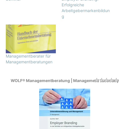
Erfolgreiche
Arbeitgebermarkenbildun
g
Managementberater für
Managementberatungen
WOLF® Managementberatung | Management Summary
Rating
1 sta
2 sta
3 sta
4 sta
5 sta