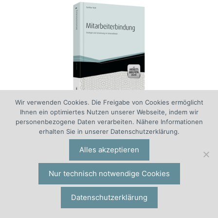
Wir verwenden Cookies. Die Freigabe von Cookies ermöglicht
Ihnen ein optimiertes Nutzen unserer Webseite, indem wir
Potenziale, Erfolge, Attraktivität
personenbezogene Daten verarbeiten. Nähere Informationen
erhalten Sie in unserer Datenschutzerklärung.
Literatur Personalstrategie
|
Mitarbeiterbindung ist „PEA“:
Alles akzeptieren
Potenzialgenerator, Erfolgsgarant und
Attraktivitätsfaktor zugleich, sagt Gunther Wolf.
Nur technisch notwendige Cookies
Eine bedeutsame Rolle spielen
Datenschutzerklärung
Unternehmensführung, Leadership und
Performance Management. Wir ermöglichen