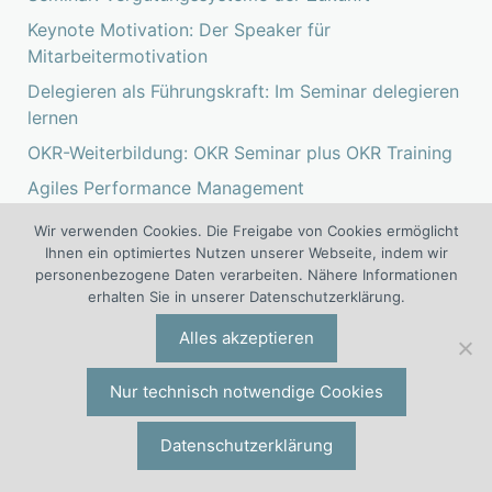
Keynote Motivation: Der Speaker für
Mitarbeitermotivation
Delegieren als Führungskraft: Im Seminar delegieren
lernen
OKR-Weiterbildung: OKR Seminar plus OKR Training
Agiles Performance Management
Seminar über Performance und Performance
Wir verwenden Cookies. Die Freigabe von Cookies ermöglicht
Management
Ihnen ein optimiertes Nutzen unserer Webseite, indem wir
personenbezogene Daten verarbeiten. Nähere Informationen
erhalten Sie in unserer Datenschutzerklärung.
Alles akzeptieren
Heute meistgelesen
Nur technisch notwendige Cookies
WOLF® Managementberatung.
Strategieberatung. Zielberatung.
Datenschutzerklärung
Performanceberatung.
Impulsvortrag