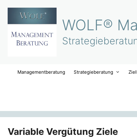
Zum
Inhalt
WOLF® Ma
springen
Strategieberatu
Managementberatung
Strategieberatung
Zie
Variable Vergütung Ziele