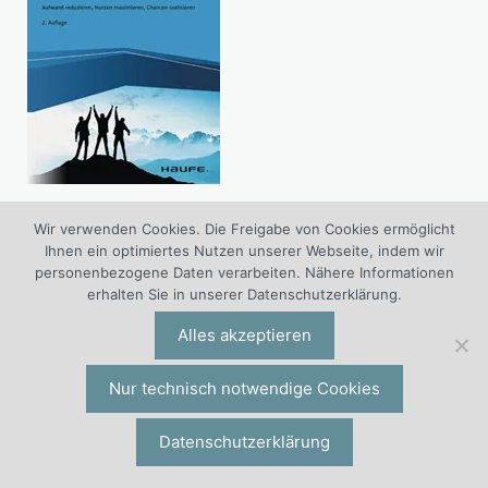
Performance Management mit Zielvereinbarungen.
Wir verwenden Cookies. Die Freigabe von Cookies ermöglicht
Aufwand reduzieren, Nutzen maximieren.
Ihnen ein optimiertes Nutzen unserer Webseite, indem wir
personenbezogene Daten verarbeiten. Nähere Informationen
» Ansehen
erhalten Sie in unserer Datenschutzerklärung.
Alles akzeptieren
Read me
Buch Anreizsystem
Nur technisch notwendige Cookies
Buch SWOT
Datenschutzerklärung
Buch Mitarbeiterführung
Buch Zielvereinbarung