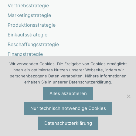
Vertriebsstrategie
Marketingstrategie
Produktionsstrategie
Einkaufsstrategie
Beschaffungsstrategie
Finanzstrategie
FuE-Strategie
Wir verwenden Cookies. Die Freigabe von Cookies ermöglicht
Ihnen ein optimiertes Nutzen unserer Webseite, indem wir
IT-Strategie
personenbezogene Daten verarbeiten. Nähere Informationen
erhalten Sie in unserer Datenschutzerklärung.
Leadership
Alles akzeptieren
Variable Vergütung
Nur technisch notwendige Cookies
Die 6. Auflage des Bestsellers über
variable Vergütungssysteme ist
Datenschutzerklärung
jetzt im Handel erhältlich.