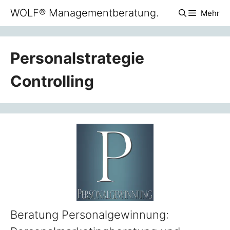
Zum
WOLF® Managementberatung.
Mehr
Inhalt
springen
Personalstrategie
Controlling
Beratung Personalgewinnung: