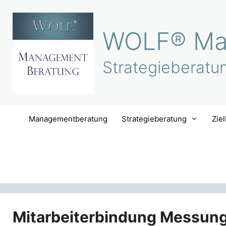
Zum
Inhalt
WOLF® Ma
springen
Strategieberatu
Managementberatung
Strategieberatung
Zie
Mitarbeiterbindung Messun