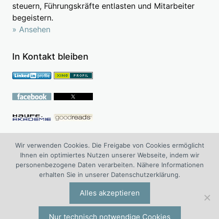
steuern, Führungskräfte entlasten und Mitarbeiter
begeistern.
» Ansehen
In Kontakt bleiben
Follow me on Academia.edu
Wir verwenden Cookies. Die Freigabe von Cookies ermöglicht
Ihnen ein optimiertes Nutzen unserer Webseite, indem wir
personenbezogene Daten verarbeiten. Nähere Informationen
erhalten Sie in unserer Datenschutzerklärung.
®
WOLF
Managementberatung ist die Management Board
Consulting und Advisory Board Consulting Division der I.O.
Alles akzeptieren
®
®
Group
Wolf
Unternehmensberatungsgruppe | Engelsstraße 6 |
42283 Wuppertal | Deutschland | Tel. +49 (0)202 277 5000 |
Nur technisch notwendige Cookies
io@iogw.de
|
Datenschutz
|
Impressum
|
Preise & Konditionen
|