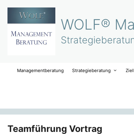
Zum
Inhalt
WOLF® Ma
springen
Strategieberatu
Managementberatung
Strategieberatung
Zie
Teamführung Vortrag