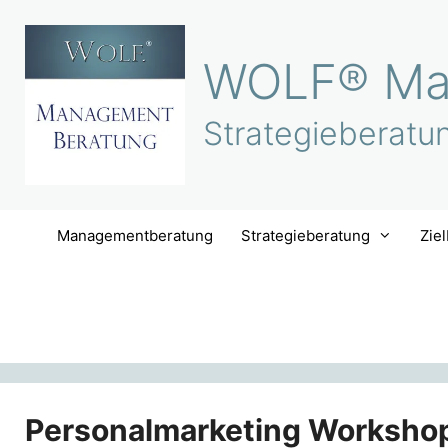
Zum
Inhalt
WOLF® Ma
springen
Strategieberatu
Managementberatung
Strategieberatung
Zie
Personalmarketing Worksho