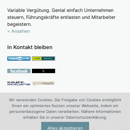
Variable Vergütung. Genial einfach Unternehmen
steuern, Führungskräfte entlasten und Mitarbeiter
begeistern.
» Ansehen
In Kontakt bleiben
Follow me on Academia.edu
Wir verwenden Cookies. Die Freigabe von Cookies ermöglicht
Ihnen ein optimiertes Nutzen unserer Webseite, indem wir
personenbezogene Daten verarbeiten. Nähere Informationen
erhalten Sie in unserer Datenschutzerklärung.
®
WOLF
Managementberatung ist die Management Board
Consulting und Advisory Board Consulting Division der I.O.
Alles akzeptieren