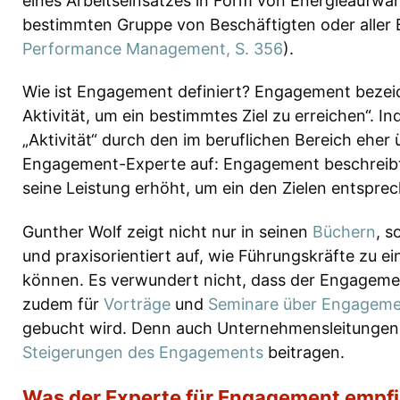
eines Arbeitseinsatzes in Form von Energieaufwa
bestimmten Gruppe von Beschäftigten oder aller B
Performance Management, S. 356
).
Wie ist Engagement definiert? Engagement bezeic
Aktivität, um ein bestimmtes Ziel zu erreichen“. 
„Aktivität“ durch den im beruflichen Bereich eher ü
Engagement-Experte auf: Engagement beschreibt 
seine Leistung erhöht, um ein den Zielen entspre
Gunther Wolf zeigt nicht nur in seinen
Büchern
, s
und praxisorientiert auf, wie Führungskräfte zu e
können. Es verwundert nicht, dass der Engage
zudem für
Vorträge
und
Seminare über Engagem
gebucht wird. Denn auch Unternehmensleitunge
Steigerungen des Engagements
beitragen.
Was der Experte für Engagement empfi