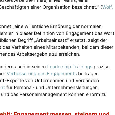
nd des Arbeitnehmers, eines Teams, einer
eschäftigten einer Organisation bezeichnet.“ (
Wolf,
hnet „eine willentliche Erhöhung der normalen
Indem er in dieser Definition von Engagement das Wort
blichen Begriff „Arbeitseinsatz“ ersetzt, zeigt der
das Verhalten eines Mitarbeitenden, bei dem dieser
chendes Arbeitsergebnis zu erreichen.
ondern auch in seinen
Leadership Trainings
präzise
iner
Verbesserung des Engagements
beitragen
ment-Experte von Unternehmen und Verbänden
ent
für Personal- und Unternehmensleitungen
n und das Personalmanagement können enorm zu
ehlt: Engagement messen, steigern und