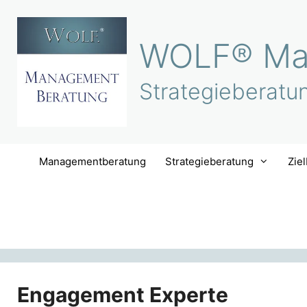
Zum
Inhalt
WOLF® Ma
springen
Strategieberatu
Managementberatung
Strategieberatung
Zie
Engagement Experte