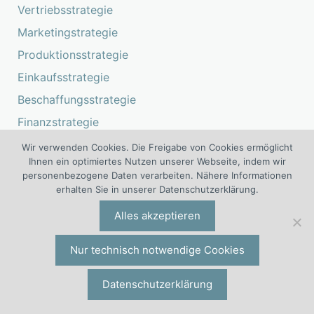
Vertriebsstrategie
Marketingstrategie
Produktionsstrategie
Einkaufsstrategie
Beschaffungsstrategie
Finanzstrategie
FuE-Strategie
Wir verwenden Cookies. Die Freigabe von Cookies ermöglicht
Ihnen ein optimiertes Nutzen unserer Webseite, indem wir
IT-Strategie
personenbezogene Daten verarbeiten. Nähere Informationen
Leadership
erhalten Sie in unserer Datenschutzerklärung.
Alles akzeptieren
Variable Vergütung
Nur technisch notwendige Cookies
Die 6. Auflage des Bestsellers über
variable Vergütungssysteme ist
Datenschutzerklärung
jetzt im Handel erhältlich.