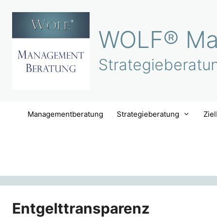
Zum
Inhalt
WOLF® Ma
springen
Strategieberatu
Managementberatung
Strategieberatung
Zie
Entgelttransparenz