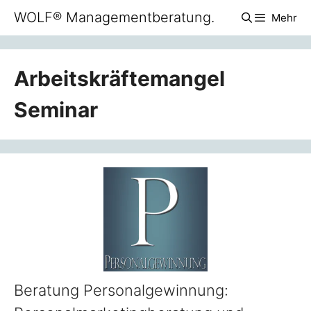
Zum
WOLF® Managementberatung.
Mehr
Inhalt
springen
Arbeitskräftemangel
Seminar
Beratung Personalgewinnung: