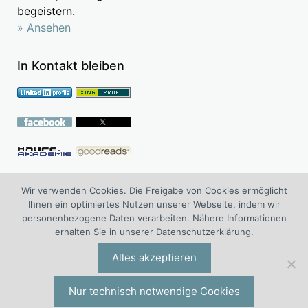
begeistern.
» Ansehen
In Kontakt bleiben
Follow me on Academia.edu
Wir verwenden Cookies. Die Freigabe von Cookies ermöglicht
Ihnen ein optimiertes Nutzen unserer Webseite, indem wir
personenbezogene Daten verarbeiten. Nähere Informationen
erhalten Sie in unserer Datenschutzerklärung.
®
WOLF
Managementberatung ist die Management Board
Consulting und Advisory Board Consulting Division der I.O.
Alles akzeptieren
®
®
Group
Wolf
Unternehmensberatungsgruppe | Engelsstraße 6 |
42283 Wuppertal | Deutschland | Tel. +49 (0)202 277 5000 |
Nur technisch notwendige Cookies
io@iogw.de
|
Datenschutz
|
Impressum
|
Preise & Konditionen
|