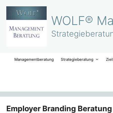
Zum
Inhalt
WOLF® Ma
springen
Strategieberatu
Managementberatung
Strategieberatung
Zie
Employer Branding Beratung